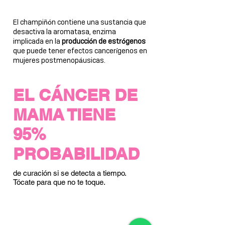
El champi
n contiene una sustancia que
ñó
desactiva la aromatasa, enzima
implicada en la
producci
n de estr
genos
ó
ó
que puede tener efectos cancer
genos en
í
mujeres postmenop
usicas.
á
EL C
Á
NCER DE
MAMA TIENE
95
%
PROBABILIDAD
de curación si se detecta a tiempo.
Tócate para que no te toque.
CENTRO DE