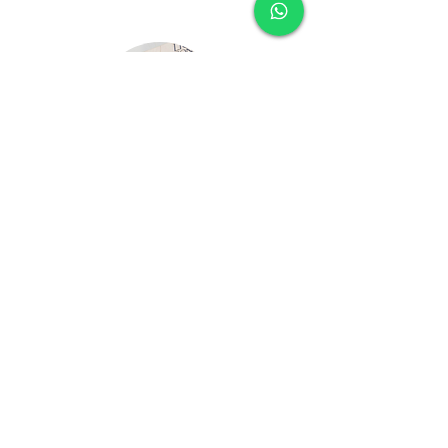
DESPISTAJE
Av. Brasil 2746, Pueblo Libre
(01)204-0404
Av. Nicolás de Piérola 727, Cercado de
Lima
+51 988 562 238