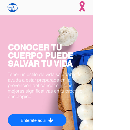
CONOCER TU
CUERPO PUEDE
SALVAR TU VIDA
Tener un estilo de vida saludable te
ayuda a estar preparada en la
prevención del cáncer o a tener
mejoras significativas en tu proceso
oncológico.
Entérate aquí